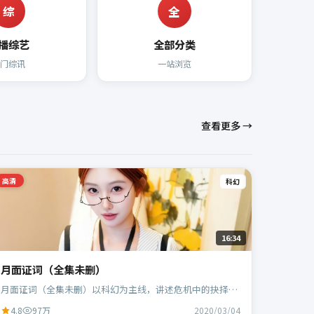
综
全
播综艺
全部分类
热门综讯
一站浏览
查看更多 →
高清
科幻
16:34
月面证词（全集未删）
月面证词（全集未删）以科幻为主线，讲述危机中的抉择与
人物成长；中国台湾班底，郭帆执导，周冬雨、白宇等主
4.8
97万
2020/03/04