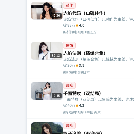
动作
赤焰代码（口碑佳作）
0:30
赤焰代码（口碑佳作）以动作为主线，讲
88万
4.0
#动作#电视剧#西班牙
惊悚
赤焰法则（精编合集）
32:13
赤焰法则（精编合集）以惊悚为主线，讲
36万
3.9
#惊悚#电影#日本
冒险
千面特攻（双结局）
0:45
千面特攻（双结局）以冒险为主线，讲述
40万
4.3
#冒险#电视剧#中国香港
冒险
影子追踪（4K修复）