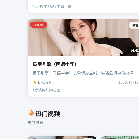
演。
#动作#电视剧#中国大陆
超清4K
爱情
24:41
极限引擎（国语中字）
极限引擎（国语中字）以爱情为主线，讲述危机中的抉择与
人物成长；美国班底，宁浩执导，凯特·布兰切特、蕾雅·
4.7
96万
2020/10/17
赛杜等主演。
#爱情#动漫#美国
热门视频
热门排行