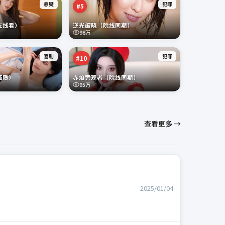
悬疑
犯罪
#
5
在线看）
逆光破晓（院线同期）
98万
喜剧
犯罪
#
10
画质）
赤焰旁观者（院线同期）
95万
查看更多 →
2025/01/04