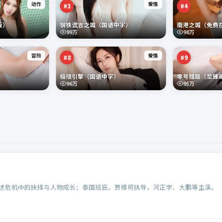
动作
爱情
#
3
#
4
版）
钢铁谎言之城（国语中字）
南港之城（免费
99万
98万
冒险
爱情
#
8
#
9
）
极限引擎（国语中字）
零号猎局（至臻
96万
95万
述危机中的抉择与人物成长；泰国班底，贾樟柯执导，河正宇、大鹏等主演。