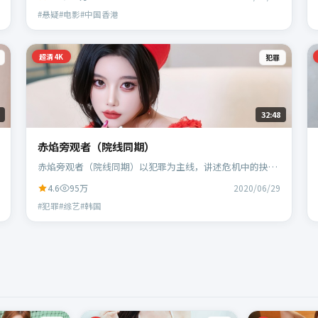
等主演。
#悬疑#电影#中国香港
超清4K
犯罪
32:48
赤焰旁观者（院线同期）
赤焰旁观者（院线同期）以犯罪为主线，讲述危机中的抉择
与人物成长；韩国班底，林超贤执导，胡歌、黄政民等主
4.6
95万
2020/06/29
演。
#犯罪#综艺#韩国