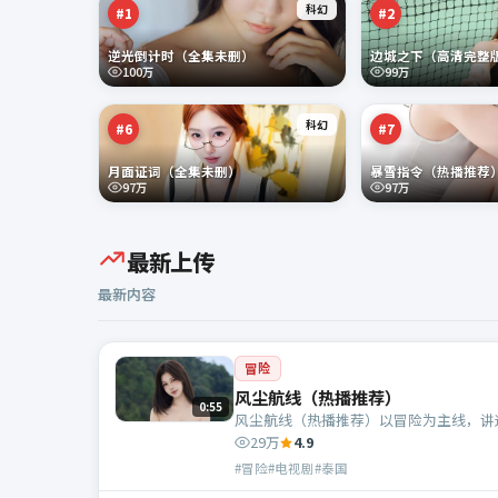
科幻
#
1
#
2
逆光倒计时（全集未删）
边城之下（高清完整
100万
99万
科幻
#
6
#
7
月面证词（全集未删）
暴雪指令（热播推荐
97万
97万
最新上传
最新内容
冒险
风尘航线（热播推荐）
0:55
风尘航线（热播推荐）以冒险为主线，讲
29万
4.9
#冒险#电视剧#泰国