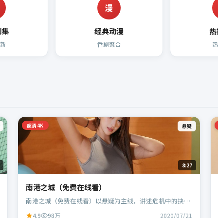
漫
剧集
经典动漫
热
新
番剧聚合
超清4K
悬疑
8:27
南港之城（免费在线看）
南港之城（免费在线看）以悬疑为主线，讲述危机中的抉择
与人物成长；中国香港班底，乌尔善执导，刘德华、段奕宏
4.9
98万
2020/07/21