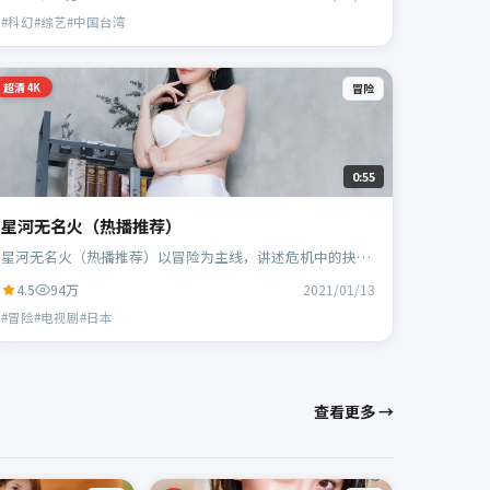
演。
#科幻#综艺#中国台湾
超清4K
冒险
0:55
星河无名火（热播推荐）
星河无名火（热播推荐）以冒险为主线，讲述危机中的抉择
与人物成长；日本班底，贾樟柯执导，黄政民、谭卓等主
4.5
94万
2021/01/13
演。
#冒险#电视剧#日本
查看更多 →