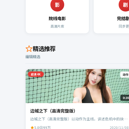
影
剧
院线电影
完结
高清片库
同步更
精选推荐
编辑精选
超清4K
动作
0:20
边城之下（高清完整版）
边城之下（高清完整版）以动作为主线，讲述危机中的抉择
与人物成长；中国大陆班底，徐克执导，段奕宏、范伟等主
5.0
99万
2020/11/08